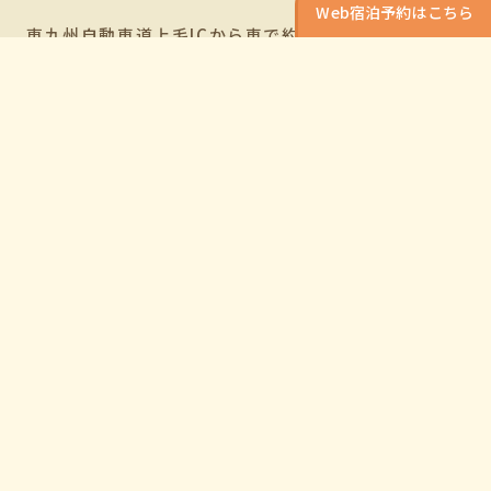
Web宿泊予約はこちら
東九州自動車道上毛ICから車で約3分。
駐車場30台完備
Experience
周辺の観光施設案内
ログハウスから車で5分